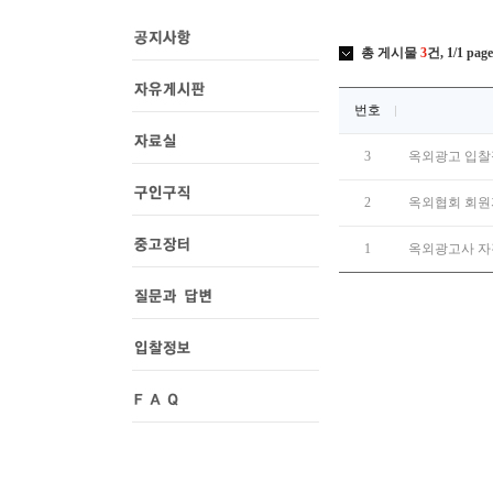
총 게시물
3
건, 1/1 page
번호
3
옥외광고 입찰
2
옥외협회 회원
1
옥외광고사 자